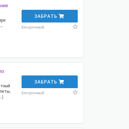
ание
ЗАБРАТЬ
при
.
...
Бессрочный
по
ЗАБРАТЬ
ятный
леты,
Бессрочный
.]