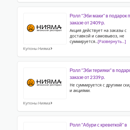
Ролл “Эби маки” в подарок 
заказе от 2409 р.
Акция действует на заказы с
доставкой и самовывоз, не
суммируется
...
[Развернуть...]
Купоны Нияма
Ролл “Эби терияки” в подар
заказе от 2339 р.
Не суммируется с другими ск
и акциями.
Купоны Нияма
Ролл “Абури с креветкой” в