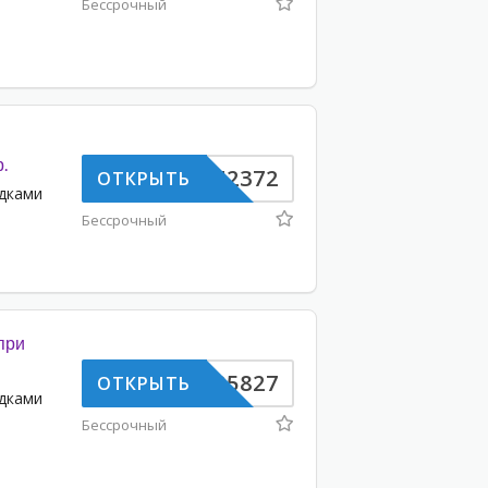
Бессрочный
.
FV742372
ОТКРЫТЬ
идками
Бессрочный
при
KL705827
ОТКРЫТЬ
идками
Бессрочный