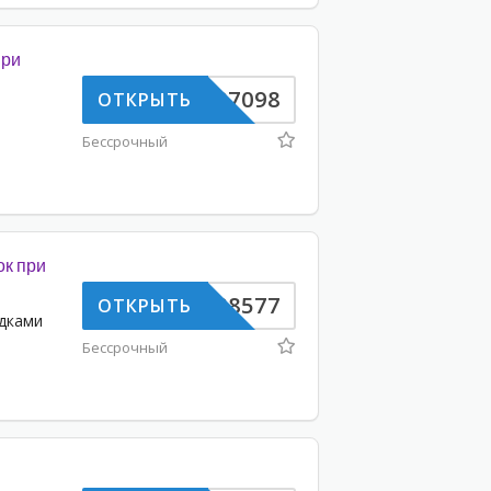
при
JM697098
ОТКРЫТЬ
Бессрочный
ок при
HN688577
ОТКРЫТЬ
идками
Бессрочный