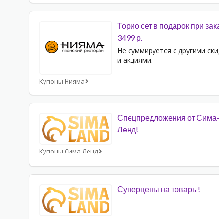
Торио сет в подарок при зак
3499 р.
Не суммируется с другими ск
и акциями.
Купоны Нияма
Спецпредложения от Сима
Ленд!
Купоны Сима Ленд
Суперцены на товары!