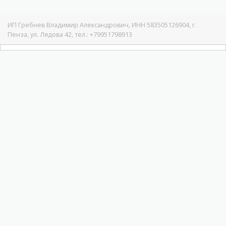
ИП Гребнев Владимир Александрович, ИНН 583505126904, г.
Пенза, ул. Лядова 42, тел.: +79951798913