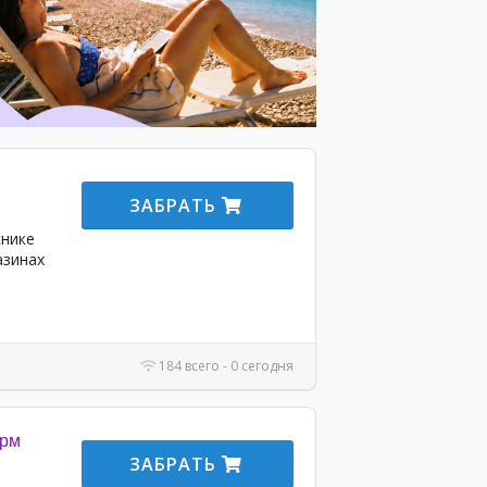
ЗАБРАТЬ
снике
азинах
184 всего - 0 сегодня
орм
ЗАБРАТЬ