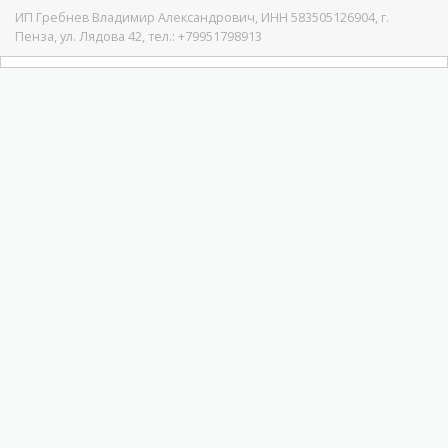
ИП Гребнев Владимир Александрович, ИНН 583505126904, г.
Пенза, ул. Лядова 42, тел.: +79951798913