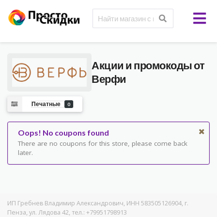
Акции и промокоды от
Верфи
Печатные
0
Oops! No coupons found
There are no coupons for this store, please come back
later.
ИП Гребнев Владимир Александрович, ИНН 583505126904, г.
Пенза, ул. Лядова 42, тел.: +79951798913