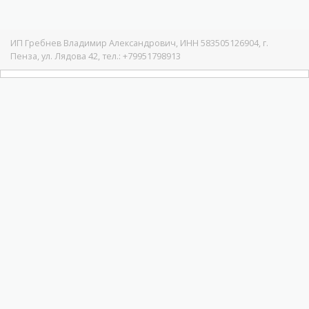
ИП Гребнев Владимир Александрович, ИНН 583505126904, г.
Пенза, ул. Лядова 42, тел.: +79951798913