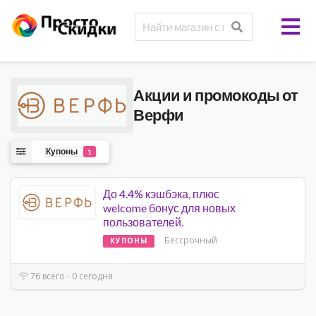
Акции и промокоды от
Верфи
Купоны
1
До 4.4% кэшбэка, плюс
welcome бонус для новых
пользователей.
Бессрочный
КУПОНЫ
76 всего - 0 сегодня