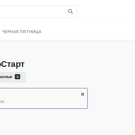
ЧЕРНАЯ ПЯТНИЦА
оСтарт
чатные
0
er.